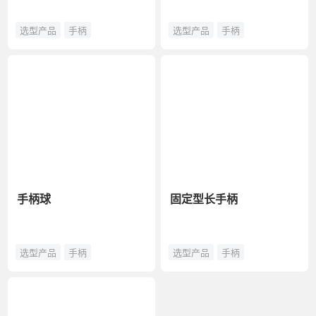
选型产品
手柄
选型产品
手柄
手柄球
固定型长手柄
选型产品
手柄
选型产品
手柄