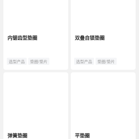
内锯齿型垫圈
双叠自锁垫圈
选型产品
垫圈/垫片
选型产品
垫圈/垫片
弹簧垫圈
平垫圈