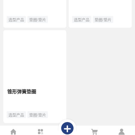
选型产品
垫圈/垫片
选型产品
垫圈/垫片
锥形弹簧垫圈
选型产品
垫圈/垫片