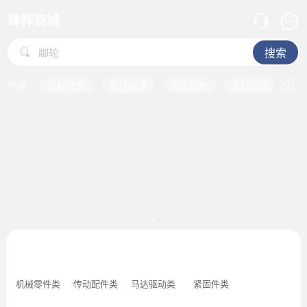
直线模组
锋桦商城
脚轮
搜索
导轨
机械标准零件
直线运动配件
传动配件
位移·
滑块
热搜:
直线导轨
直线轴承
滚珠丝杆
直线模组
脚
直线导轨
直线轴承
滚珠丝杆
直线模组
脚轮
机械零件类
传动配件类
马达驱动类
紧固件类