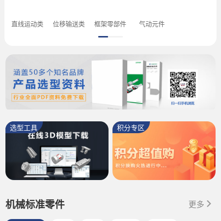
直线运动类
位移输送类
框架零部件
气动元件
选型工具
积分专区
机械标准零件
更多