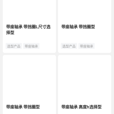
带座轴承 带挡圈L尺寸选
带座轴承 带挡圈型
择型
选型产品
带座轴承
选型产品
带座轴承
带座轴承 带挡圈型
带座轴承 高度h选择型