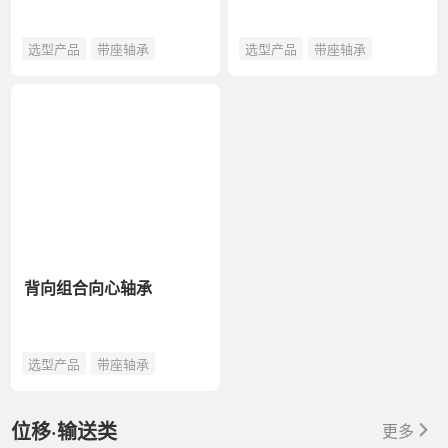
选型产品
带座轴承
选型产品
带座轴承
背向组合向心轴承
选型产品
带座轴承
位移·输送类
更多