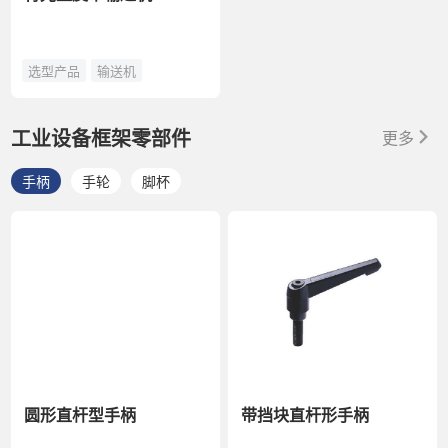
选型产品
输送机
工业设备框架零部件
更多
手柄
手轮
脚杯
圆形直杆型手柄
带挡块直杆形手柄