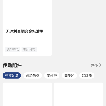
无油村套铜合金标准型
选型产品
无油衬套
传动配件
更多
带座轴承
齿轮齿条
同步带
同步轮
联轴器