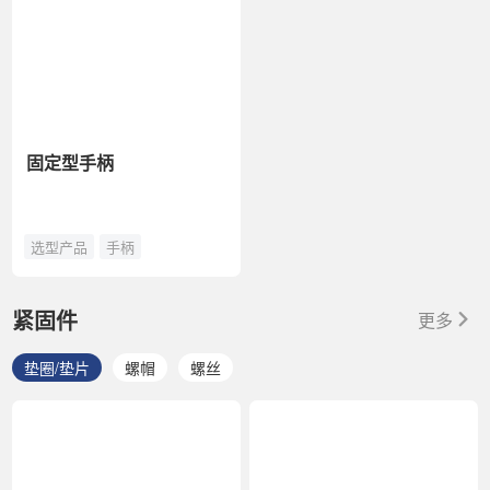
固定型手柄
选型产品
手柄
紧固件
更多
垫圈/垫片
螺帽
螺丝