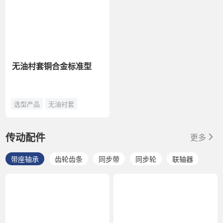
无油村套铜合金标准型
选型产品
无油衬套
传动配件
更多
带座轴承
齿轮齿条
同步带
同步轮
联轴器