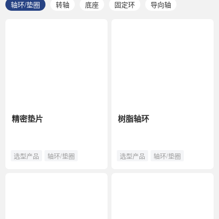
轴环/垫圈
转轴
底座
固定环
导向轴
精密垫片
树脂轴环
选型产品
轴环/垫圈
选型产品
轴环/垫圈