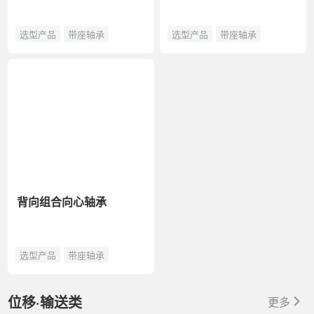
选型产品
带座轴承
选型产品
带座轴承
背向组合向心轴承
选型产品
带座轴承
位移·输送类
更多