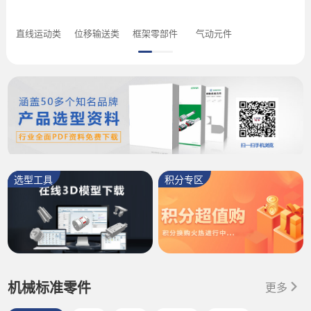
直线运动类
位移输送类
框架零部件
气动元件
选型工具
积分专区
机械标准零件
更多