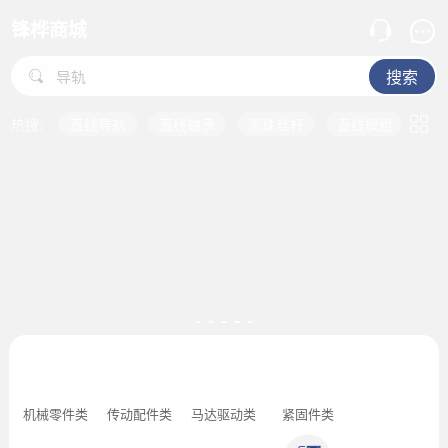
直线模组
锋桦商城
脚轮
搜索
导轨
机械标准零件
直线运动配件
传动配件
位移·
滑块
热搜:
直线导轨
直线轴承
滚珠丝杆
直线模组
脚
直线导轨
直线轴承
滚珠丝杆
直线模组
脚轮
导轨
机械零件类
传动配件类
马达驱动类
紧固件类