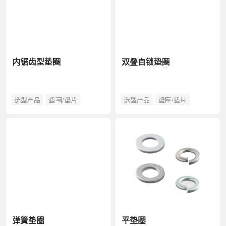
内锯齿型垫圈
双叠自锁垫圈
选型产品
垫圈/垫片
选型产品
垫圈/垫片
弹簧垫圈
平垫圈