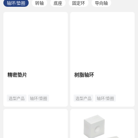
轴环/垫圈
转轴
底座
固定环
导向轴
精密垫片
树脂轴环
选型产品
轴环/垫圈
选型产品
轴环/垫圈