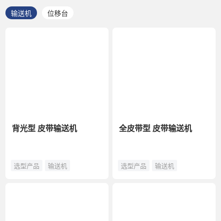
输送机
位移台
背光型 皮带输送机
全皮带型 皮带输送机
选型产品
输送机
选型产品
输送机