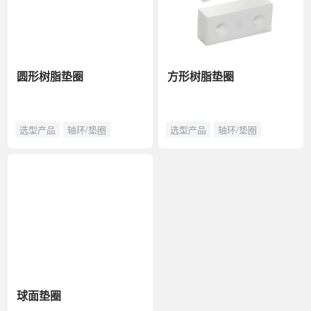
圆形树脂垫圈
方形树脂垫圈
选型产品
轴环/垫圈
选型产品
轴环/垫圈
球面垫圈