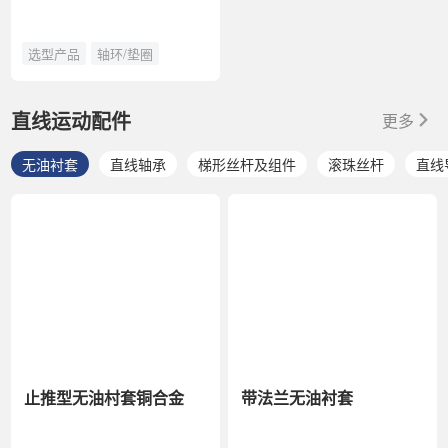
选型产品
轴环/垫圈
直线运动配件
更多
无油衬套
直线轴承
梯形丝杆及组件
滚珠丝杆
直线
止推型无油村套铜合金
带法兰无油衬套