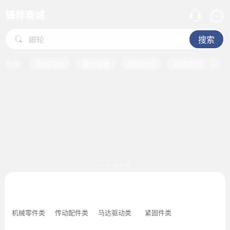
锋桦商城
直线模组
脚轮
搜索
机械标准零件
直线运动配件
传动配件
位移·
导轨
热搜:
直线导轨
直线轴承
滚珠丝杆
直线模组
脚
滑块
直线导轨
直线轴承
滚珠丝杆
直线模组
脚轮
机械零件类
传动配件类
马达驱动类
紧固件类