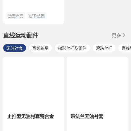
选型产品
轴环/垫圈
直线运动配件
更多
无油衬套
直线轴承
梯形丝杆及组件
滚珠丝杆
直线
止推型无油村套铜合金
带法兰无油衬套