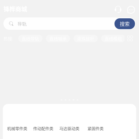
直线模组
锋桦商城
脚轮
搜索
导轨
机械标准零件
直线运动配件
传动配件
位移·
滑块
热搜:
直线导轨
直线轴承
滚珠丝杆
直线模组
脚
直线导轨
直线轴承
滚珠丝杆
直线模组
脚轮
导轨
机械零件类
传动配件类
马达驱动类
紧固件类