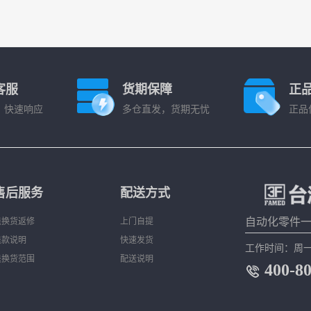
客服
货期保障
正
，快速响应
多仓直发，货期无忧
正品
售后服务
配送方式
自动化零件
退换货返修
上门自提
退款说明
快速发货
工作时间：周一到周
退换货范围
配送说明
400-8
