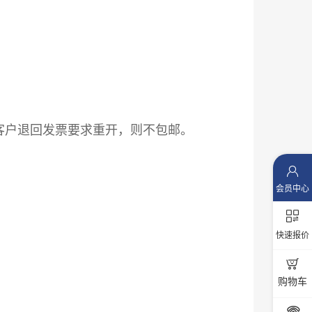
客户退回发票要求重开，则不包邮。

会员中心
๯
快速报价

购物车
